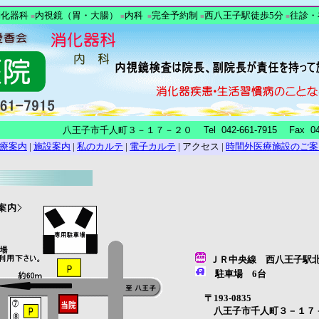
消化器科
内視鏡（胃・大腸）
内科
完全予約制
西八王子駅徒歩5分
往診・
■
■
■
■
■
八王子市千人町３－１７－２０
Tel 042-661-7915 Fax 04
療案内
|
施設案内
|
私のカルテ
|
電子カルテ
| アクセス |
時間外医療施設のご案
ＪＲ中央線 西八王子駅
駐車場 6台
〒193-0835
八王子市千人町３－１７