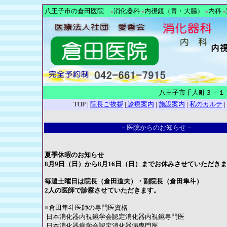
八王子市の倉田医院
消化器科
内視鏡（胃・大腸）
内科
■
■
■
■
八王子市千人町３－
TOP |
院長ご挨拶
|
診療案内
|
施設案内
|
私のカルテ
|
－医院からのお知らせ－
夏季休暇のお知らせ
8月9日（日）から8月16日（日）
までお休みさせていただきま
毎週土曜日は院長（倉田道夫）・副院長（倉田隼斗）
2人の医師で診察させていただきます。
■
倉田隼斗医師の専門医資格
日本消化器内視鏡学会認定消化器内視鏡専門医
日本消化器病学会認定消化器病専門医