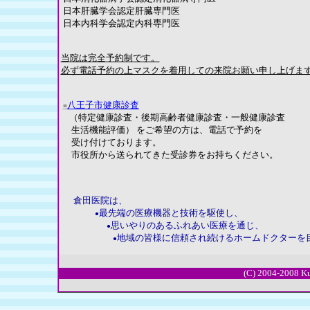
日本肝臓学会認定肝臓専門医
日本内科学会認定内科専門医
当院は完全予約制です。
必ず電話予約の上マスクを着用しての来院お願い申し上げま
八王子市健康診査
■
（特定健康診査・後期高齢者健康診査・一般健康診査
生活機能評価） をご希望の方は、電話で予約を
受け付けております。
市役所から送られてきた受診券をお持ちください。
倉田医院は、
最先端の医療機器と技術を駆使し、
●
思いやりのあるふれあい医療を通じ、
●
地域の皆様に信頼され続けるホームドクターを
●
(C) 2004-2008 Kur